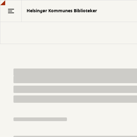
Gå
Helsingør Kommunes Biblioteker
til
hovedindhold