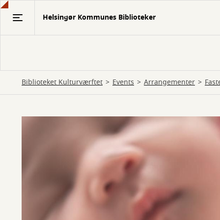
Gå
Helsingør Kommunes Biblioteker
til
hovedindhold
Biblioteket Kulturværftet
Events
Arrangementer
Fast