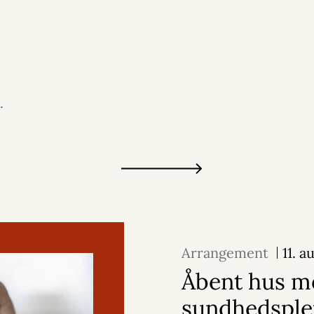
.
Arrangement
11. 
Åbent hus m
sundhedsple