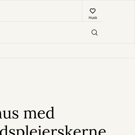
Husk
hus med
dsplejerskerne