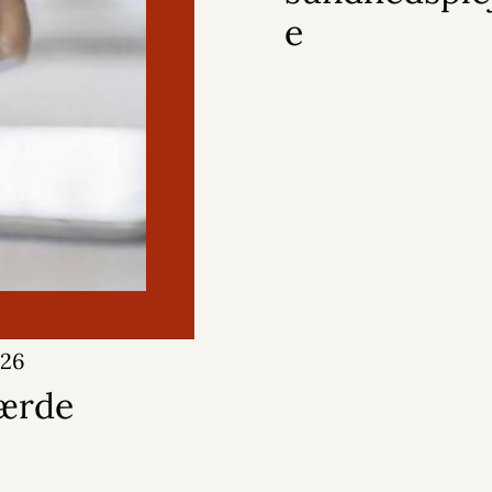
e
026
gærde