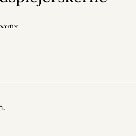
rværftet
n.