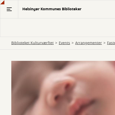
Gå
Helsingør Kommunes Biblioteker
til
hovedindhold
Biblioteket Kulturværftet
Events
Arrangementer
Fast