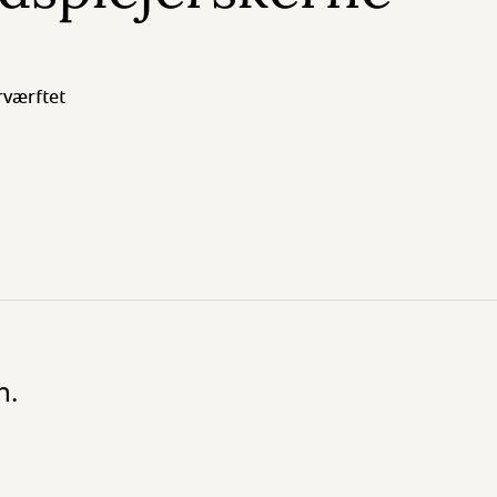
rværftet
n.