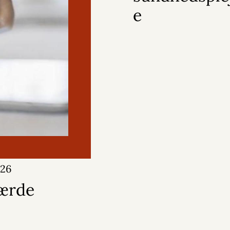
e
026
gærde