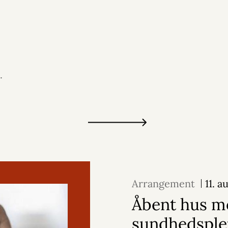
.
Arrangement
11. 
Åbent hus m
sundhedsple