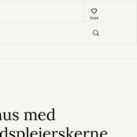
Husk
hus med
dsplejerskerne