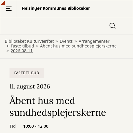
Gå
Helsingør Kommunes Biblioteker
til
hovedindhold
Biblioteket Kulturværftet
Events
Arrangementer
Faste tilbud
Åbent hus med sundhedsplejerskerne
2026-08-11
FASTE TILBUD
11. august 2026
Åbent hus med
sundhedsplejerskerne
Tid
10:00 - 12:00