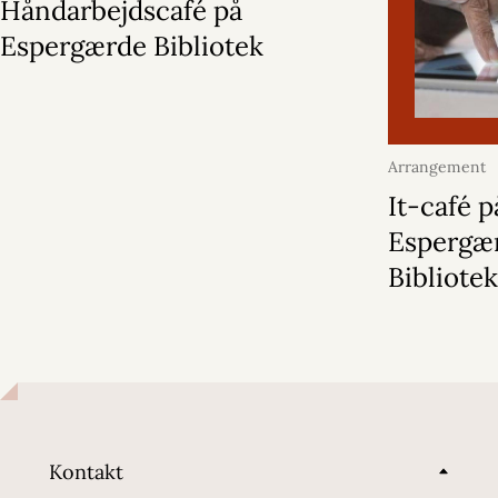
Håndarbejdscafé på
Espergærde Bibliotek
Arrangement
2026
It-café p
Espergæ
Bibliote
Kontakt